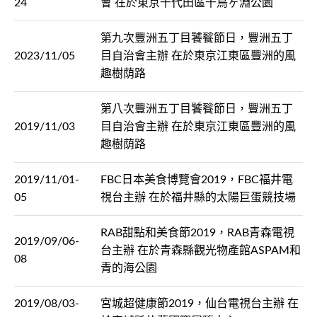
24
會 在於東京千代田區千鳥ヶ淵公園
第九次豐洲五丁目饕餮節日，豐洲五丁
2023/11/05
目自治會主辦 在於東京江東區豐洲的風
趣樹荫路
第八次豐洲五丁目饕餮節日，豐洲五丁
2019/11/03
目自治會主辦 在於東京江東區豐洲的風
趣樹荫路
2019/11/01-
FBC日本美食博覽會2019，FBC福井電
05
視台主辦 在於福井縣的太陽巨蛋競技場
RAB甜點和美食節2019，RAB青森電視
2019/09/06-
台主辦 在於青森縣觀光物產館ASPAM和
08
青的海公園
2019/08/03-
宮城超健康節2019，仙台電視台主辦 在