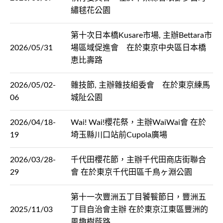
繡毬花公園
第十次日本橋Kusare市場, 主辦Bettara市
2026/05/31
場區域促進會 在於東京中央區日本橋
恵比壽路
2026/05/02-
雜技節, 主辦雜技組委會 在於東京練馬
06
城阯公園
2026/04/18-
Wai! Wai!櫻花祭，主辦WaiWai會 在於
19
埼玉縣川口站前Cupola廣場
2026/03/28-
千代田櫻花節，主辦千代田商店街聯合
29
會 在於東京千代田區千鳥ヶ淵公園
第十一次豐洲五丁目饕餮節日，豐洲五
2025/11/03
丁目自治會主辦 在於東京江東區豐洲的
風趣樹蔭路