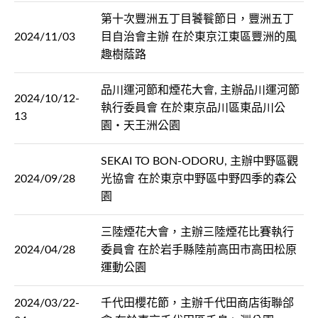
第十次豐洲五丁目饕餮節日，豐洲五丁
2024/11/03
目自治會主辦 在於東京江東區豐洲的風
趣樹蔭路
品川運河節和煙花大會, 主辦品川運河節
2024/10/12-
執行委員會 在於東京品川區東品川公
13
園・天王洲公園
SEKAI TO BON-ODORU, 主辦中野區觀
2024/09/28
光協會 在於東京中野區中野四季的森公
園
三陸煙花大會，主辦三陸煙花比賽執行
2024/04/28
委員會 在於岩手縣陸前高田市高田松原
運動公園
2024/03/22-
千代田櫻花節，主辦千代田商店街聯郃